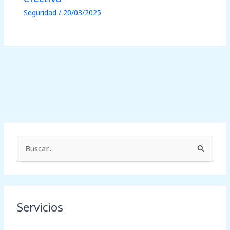
Seguridad
/
20/03/2025
B
u
s
c
Servicios
a
r