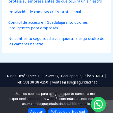
proteja su empresa antes de que ocurra un siniestro
Instalación de cámaras CCTV profesional
Control de acceso en Guadalajara: soluciones
inteligentes para empresas
No confíes tu seguridad a cualquiera: riesgo oculto de
las cámaras baratas
Niños Heróes 955-1, C.P. 45527, Tlaquepaque, Jalisco, MEX |
Tel: (33) 38 38 4250 | ventas@sisegseguridad.net
Usamos cookies para asegurar que te damos la mejor
experiencia en nuestra web. Si continúas usando este sitio,
Copyright © 2026 SISEG
asumiremos que estás de acuerdo con ello.
Aceptar
Política de privacidad