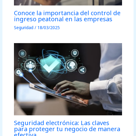
Conoce la importancia del control de
ingreso peatonal en las empresas
Seguridad
/
18/03/2025
Seguridad electrónica: Las claves
para proteger tu negocio de manera
efectiva