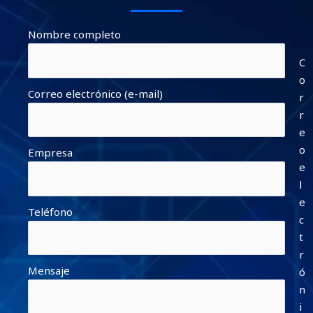
Nombre completo
C
o
Correo electrónico (e-mail)
r
r
e
o
Empresa
e
l
e
Teléfono
c
t
r
Mensaje
ó
n
i