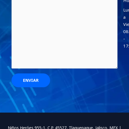
Ho
Lu
a
Vi
08
-
17
Niños Heróes 955-1, C.P. 45527, Tlaquepaque, Jalisco, MEX |