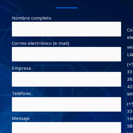
Nombre completo
Co
el
Correo electrónico (e-mail)
ve
Ll
(+
Empresa
33
38
42
Teléfono
Wh
(+
33
Mensaje
16
58