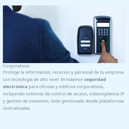
Corporativos
Protege la información, recursos y personal de tu empresa
con tecnología de alto nivel. Brindamos
seguridad
electrónica
para oficinas y edificios corporativos,
incluyendo sistemas de control de acceso, videovigilancia IP
y gestión de visitantes, todo gestionado desde plataformas
centralizadas.