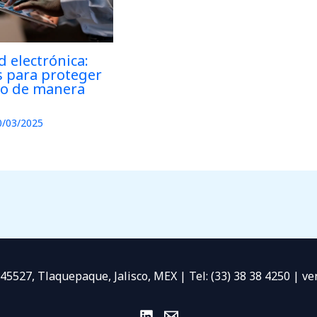
 electrónica:
s para proteger
io de manera
0/03/2025
 45527, Tlaquepaque, Jalisco, MEX | Tel: (33) 38 38 4250 | 