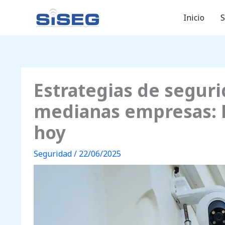
Ir
Inicio
S
al
contenido
Estrategias de segur
medianas empresas: 
hoy
Seguridad
/
22/06/2025