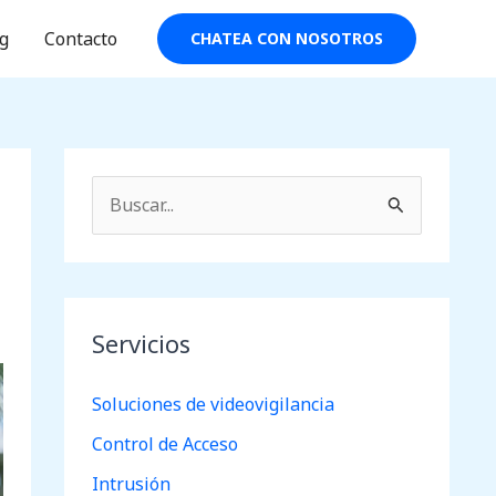
g
Contacto
CHATEA CON NOSOTROS
B
u
s
c
Servicios
a
r
Soluciones de videovigilancia
p
Control de Acceso
o
Intrusión
r