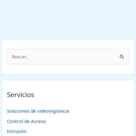
B
u
s
c
Servicios
a
r
Soluciones de videovigilancia
p
Control de Acceso
o
r
Intrusión