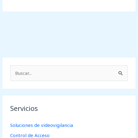
B
u
s
c
Servicios
a
r
Soluciones de videovigilancia
p
Control de Acceso