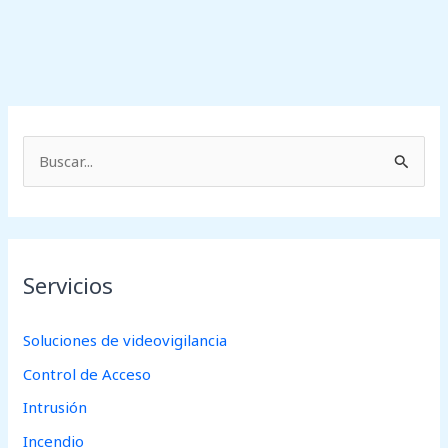
B
u
s
c
Servicios
a
r
Soluciones de videovigilancia
p
Control de Acceso
o
r
Intrusión
:
Incendio