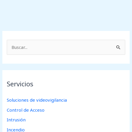
B
u
s
c
Servicios
a
r
Soluciones de videovigilancia
p
Control de Acceso
o
r
Intrusión
:
Incendio