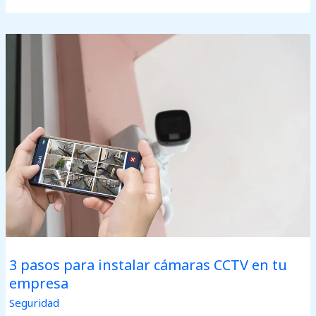
3
pasos
para
instalar
cámaras
CCTV
en
tu
empresa
3 pasos para instalar cámaras CCTV en tu
empresa
Seguridad