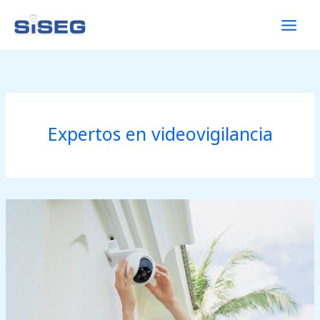
Ir
al
contenido
Expertos en videovigilancia
Videovigilancia
en
Guadalajara:
Sistema
IP
integral
para