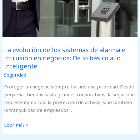
e
intrusión
en
negocios:
De
lo
La evolución de los sistemas de alarma e
básico
intrusión en negocios: De lo básico a lo
a
inteligente
lo
Seguridad
inteligente
Proteger un negocio siempre ha sido una prioridad. Desde
pequeñas tiendas hasta grandes corporativos, la seguridad
representa no solo la protección de activos, sino también
la tranquilidad de empleados…
Leer más »