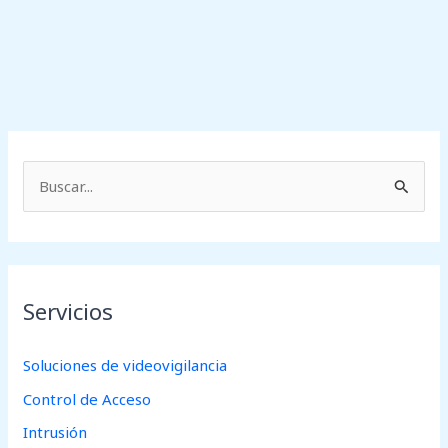
B
u
s
c
Servicios
a
r
Soluciones de videovigilancia
p
Control de Acceso
o
r
Intrusión